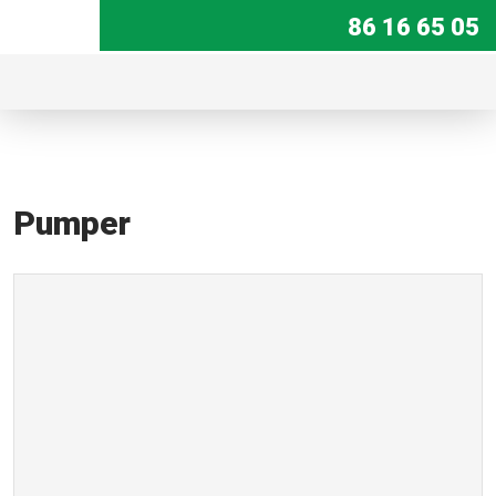
86 16 65 05​
Pumper​