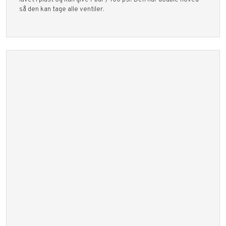
lavet i plast og kan give 7 bar / 100 psi. Den har double hoved
så den kan tage alle ventiler.