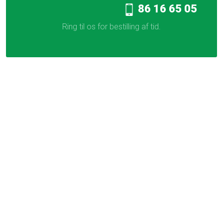
86 16 65 05​
Ring til os for bestilling af tid.