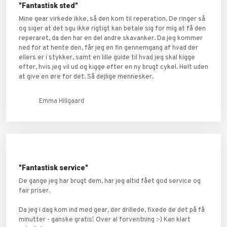
"Fantastisk sted"
Mine gear virkede ikke, så den kom til reperation. De ringer så
og siger at det sgu ikke rigtigt kan betale sig for mig at få den
reperaret, da den har en del andre skavanker. Da jeg kommer
ned for at hente den, får jeg en fin gennemgang af hvad der
ellers er i stykker, samt en lille guide til hvad jeg skal kigge
efter, hvis jeg vil ud og kigge efter en ny brugt cykel. Helt uden
at give en øre for det. Så dejlige mennesker.
Emma Hillgaard
"Fantastisk service"
De gange jeg har brugt dem, har jeg altid fået god service og
fair priser.
Da jeg i dag kom ind med gear, der drillede, fixede de det på få
minutter - ganske gratis! Over al forventning :-) Kan klart