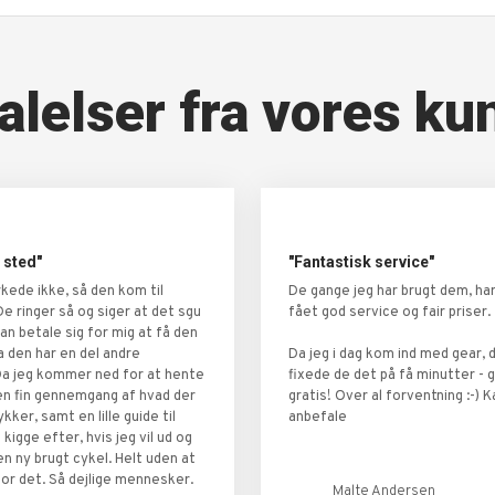
alelser fra vores ku
 sted"
"Fantastisk service"
rkede ikke, så den kom til
De gange jeg har brugt dem, har 
De ringer så og siger at det sgu
fået god service og fair priser.
kan betale sig for mig at få den
a den har en del andre
Da jeg i dag kom ind med gear, d
Da jeg kommer ned for at hente
fixede de det på få minutter - 
 en fin gennemgang af hvad der
gratis! Over al forventning :-) K
ykker, samt en lille guide til
anbefale
 kigge efter, hvis jeg vil ud og
en ny brugt cykel. Helt uden at
for det. Så dejlige mennesker.
Malte Andersen