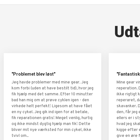
Udt
"Problemet blev løst"
"Fantastisk
Jeg havde problemer med mine gear. Jeg
Mine gear vi
kom forbi (uden at have bestilt tid), hvor jeg
reperation. 
fik hjælp med det samme. Efter 10 minutter
ikke rigtigt 
bad han mig om at prøve cyklen igen - den
reperaret, d
virkede helt perfekt! Ligesom at have fået
skavanker. 
en ny cykel. Jeg gik ind igen for at betale,
den, får jeg
fik reparationen gratis! Meget venlig, hurtig
ellers er i st
og ikke mindst dygtig hjælp man fik! Dette
hvad jeg skal
bliver mit nye værksted for min cykel, ikke
kigge efter 
tvivl om..
give en øre 