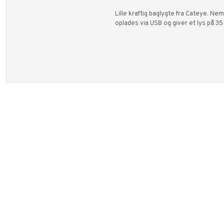
Lille kraftig baglygte fra Cateye. N
oplades via USB og giver et lys på 3